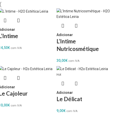
Adicionar
L’Intime
Adicionar
L’Intime
Nutricosmétique
14,50
€
com IVA
30,00
€
com IVA
Hot
Adicionar
Le Cajoleur
Adicionar
Le Délicat
10,00
€
com IVA
9,00
€
com IVA