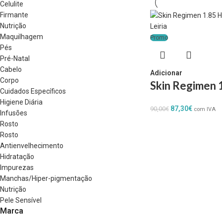
Celulite
Firmante
Nutrição
Maquilhagem
Promo
Pés
Pré-Natal
Cabelo
Adicionar
Corpo
Skin Regimen 
Cuidados Específicos
Higiene Diária
87,30
€
90,00
€
com IVA
Infusões
Rosto
Rosto
Antienvelhecimento
Hidratação
Impurezas
Manchas/Hiper-pigmentação
Nutrição
Pele Sensível
Marca