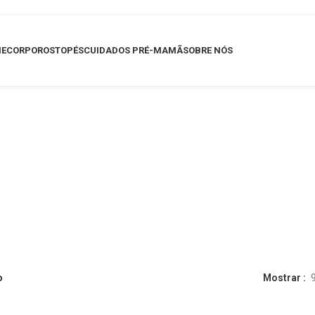
E
CORPO
ROSTO
PÉS
CUIDADOS PRÉ-MAMÃ
SOBRE NÓS
o
Mostrar