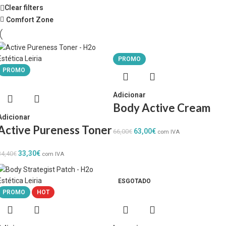
Clear filters
Comfort Zone
PROMO
PROMO
Adicionar
Body Active Cream
Adicionar
Active Pureness Toner
63,00
€
66,00
€
com IVA
33,30
€
34,40
€
com IVA
ESGOTADO
PROMO
HOT