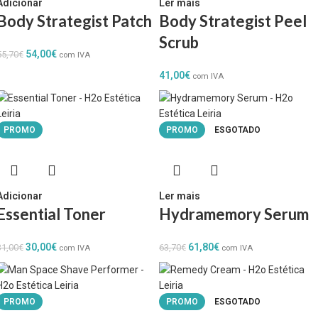
Adicionar
Ler mais
Body Strategist Patch
Body Strategist Peel
Scrub
54,00
€
55,70
€
com IVA
41,00
€
com IVA
PROMO
PROMO
ESGOTADO
Adicionar
Ler mais
Essential Toner
Hydramemory Serum
30,00
€
61,80
€
31,00
€
63,70
€
com IVA
com IVA
PROMO
PROMO
ESGOTADO