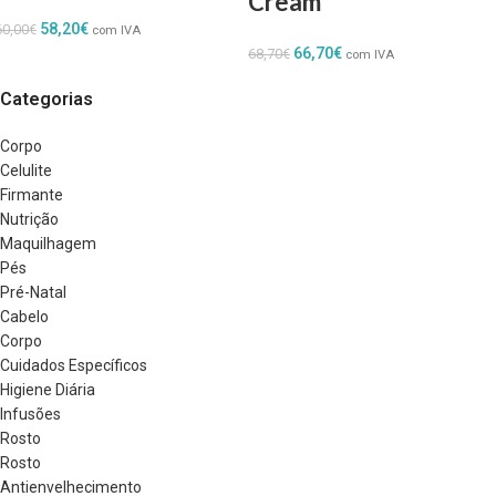
Cream
58,20
€
60,00
€
com IVA
66,70
€
68,70
€
com IVA
Categorias
Corpo
Celulite
Firmante
Nutrição
Maquilhagem
Pés
Pré-Natal
Cabelo
Corpo
Cuidados Específicos
Higiene Diária
Infusões
Rosto
Rosto
Antienvelhecimento