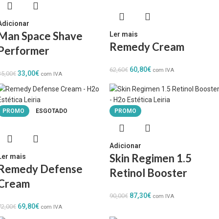
Adicionar
Man Space Shave
Ler mais
Remedy Cream
Performer
60,80
€
62,60
€
com IVA
33,00
€
35,00
€
com IVA
PROMO
ESGOTADO
PROMO
Adicionar
Skin Regimen 1.5
Ler mais
Remedy Defense
Retinol Booster
Cream
87,30
€
90,00
€
com IVA
69,80
€
72,00
€
com IVA