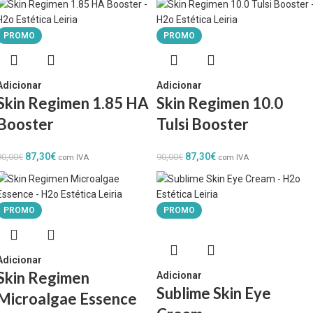
PROMO
PROMO
Adicionar
Adicionar
Skin Regimen 1.85 HA
Skin Regimen 10.0
Booster
Tulsi Booster
87,30
€
87,30
€
90,00
€
90,00
€
com IVA
com IVA
PROMO
PROMO
Adicionar
Skin Regimen
Adicionar
Sublime Skin Eye
Microalgae Essence