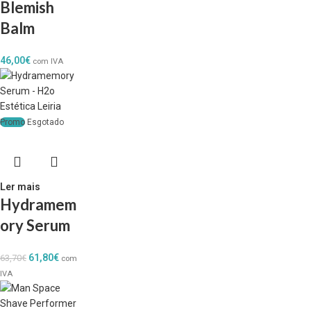
Blemish
Balm
46,00
€
com IVA
Promo
Esgotado
Ler mais
Hydramem
ory Serum
61,80
€
63,70
€
com
IVA